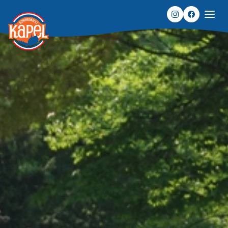
Home
Algemene
informatie
Reserveren
Veelgestelde
vragen